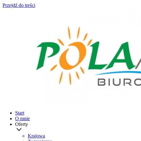
Przejdź do treści
Start
O mnie
Oferty
Krajowa