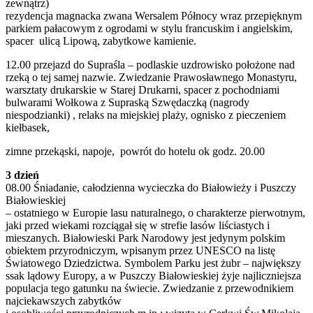
zewnątrz)
rezydencja magnacka zwana Wersalem Północy wraz przepięknym
parkiem pałacowym z ogrodami w stylu francuskim i angielskim,
spacer ulicą Lipową, zabytkowe kamienie.
12.00 przejazd do Supraśla – podlaskie uzdrowisko położone nad
rzeką o tej samej nazwie. Zwiedzanie Prawosławnego Monastyru,
warsztaty drukarskie w Starej Drukarni, spacer z pochodniami
bulwarami Wołkowa z Supraską Szwędaczką (nagrody
niespodzianki) , relaks na miejskiej plaży, ognisko z pieczeniem
kiełbasek,
zimne przekąski, napoje, powrót do hotelu ok godz. 20.00
3 dzień
08.00 Śniadanie, całodzienna wycieczka do Białowieży i Puszczy
Białowieskiej
– ostatniego w Europie lasu naturalnego, o charakterze pierwotnym,
jaki przed wiekami rozciągał się w strefie lasów liściastych i
mieszanych. Białowieski Park Narodowy jest jedynym polskim
obiektem przyrodniczym, wpisanym przez UNESCO na listę
Światowego Dziedzictwa. Symbolem Parku jest żubr – największy
ssak lądowy Europy, a w Puszczy Białowieskiej żyje najliczniejsza
populacja tego gatunku na świecie. Zwiedzanie z przewodnikiem
najciekawszych zabytków