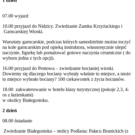
1 dzień
07.00 wyjazd
10.00 przyjazd do Nidzicy. Zwiedzanie Zamku Krzyżackiego i
Garncarskiej Wioski.
Warsztaty garncarskie, podczas których samodzielnie można toczyć
na kole garncarskim pod opieką instruktora, własnoręcznie ulepić
naczynie, figurkę lub pomalować gotowe naczynia ceramiczne ( do
wyboru jedna z tych opcji).
16.00 przyjazd do Pentowa – zwiedzanie bocianiej wioski.
Dowiemy się dlaczego bociany wybrały właśnie to miejsce, a może
to miejsce wybrało bociany? 100 ciekawostek z życia bocianów.
18.00 zakwaterowanie w hotelu klasy turystycznej (pokoje 2,3, 4-
os z łazienkami)
w okolicy Białegostoku.
2 dzień
08.00 śniadanie
Zwiedzanie Białegostoku – stolicy Podlasia: Pałacu Branickich (z