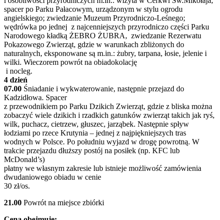
i osobliwości przyrodniczych m.in.: wizyta w Cerkwi Św.Mikołaja,
spacer po Parku Pałacowym, urządzonym w stylu ogrodu
angielskiego; zwiedzanie Muzeum Przyrodniczo-Leśnego;
wędrówka po jednej z najcenniejszych przyrodniczo części Parku
Narodowego kładką ŻEBRO ŻUBRA, zwiedzanie Rezerwatu
Pokazowego Zwierząt, gdzie w warunkach zbliżonych do
naturalnych, eksponowane są m.in.: żubry, tarpana, łosie, jelenie i
wilki. Wieczorem powrót na obiadokolację
i nocleg.
4 dzień
07.00
Śniadanie i wykwaterowanie, następnie przejazd do
Kadzidłowa. Spacer
z przewodnikiem po Parku Dzikich Zwierząt, gdzie z bliska można
zobaczyć wiele dzikich i rzadkich gatunków zwierząt takich jak ryś,
wilk, puchacz, cietrzew, głuszec, jarząbek. Następnie spływ
łodziami po rzece Krutynia – jednej z najpiękniejszych tras
wodnych w Polsce. Po południu wyjazd w drogę powrotną. W
trakcie przejazdu dłuższy postój na posiłek (np. KFC lub
McDonald’s)
płatny we własnym zakresie lub istnieje możliwość zamówienia
dwudaniowego obiadu w cenie
30 zł/os.
21.00
Powrót na miejsce zbiórki
Cena obejmuje: