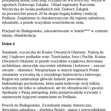
przepiękną dolinę rzeki Bug. Przyjazd do wsi Koryciny. Wizyta w
ogrodach Ziołowego Zakątka. Obiad regionalny Karczmie.
Wycieczka do świata podlaskich ziół. Ziołowy Zakątek
na powierzchni prawie 20 ha skupia bogatą kulturę i tradycję
Podlasia. Znajdziemy tu charakterystyczne dla regionu zabudowy,
rękodzieło, a przede wszystkim wszechobecne zioła.
Przejazd do Białegostoku, zakwaterowanie w hotelu*** w centrum
miasta, obiadokolacja.
Dzień 4
Śniadanie, wycieczka do Krainy Otwartych Okiennic. Należą do
niej 3 bajkowe podlaskie wsie: Trześcianka, Soce i Puchły. Kraina
Otwartych Okiennic to przede wszystkim wyjątkowa drewniana
architektura, niezwykłe snycerskie zdobienia i kolorowe – zawsze
otwarte – okiennice. Niespotykane w innych regionach Polski
ornamenty wywodzą się z rosyjskiego budownictwa ludowego.
Region ten zamieszkuje głównie ludność prawosławna
białoruskiego pochodzenia, która nadal kultywuje swój folklor,
widoczny nie tylko w zabudowie, ale też obrzędowości i gwarze.
Spotkanie z Panią antropolog, która przeprowadziła wywiady z
najstarszymi żyjącymi szeptuchami na Podlasiu.
Powrót do Białegostoku. Zwiedzanie miasta: historyczna,
drewniana zabudowa – dzielnica Bojary, spacer z przewodnikiem