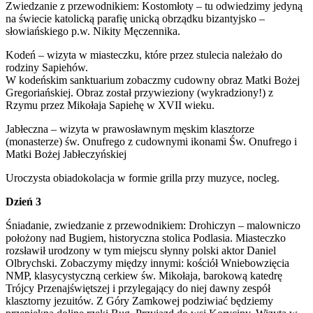
Zwiedzanie z przewodnikiem: Kostomłoty – tu odwiedzimy jedyną
na świecie katolicką parafię unicką obrządku bizantyjsko –
słowiańskiego p.w. Nikity Męczennika.
Kodeń – wizyta w miasteczku, które przez stulecia należało do
rodziny Sapiehów.
W kodeńskim sanktuarium zobaczmy cudowny obraz Matki Bożej
Gregoriańskiej. Obraz został przywieziony (wykradziony!) z
Rzymu przez Mikołaja Sapiehę w XVII wieku.
Jabłeczna – wizyta w prawosławnym męskim klasztorze
(monasterze) św. Onufrego z cudownymi ikonami Św. Onufrego i
Matki Bożej Jabłeczyńskiej
Uroczysta obiadokolacja w formie grilla przy muzyce, nocleg.
Dzień 3
Śniadanie, zwiedzanie z przewodnikiem: Drohiczyn – malowniczo
położony nad Bugiem, historyczna stolica Podlasia. Miasteczko
rozsławił urodzony w tym miejscu słynny polski aktor Daniel
Olbrychski. Zobaczymy między innymi: kościół Wniebowzięcia
NMP, klasycystyczną cerkiew św. Mikołaja, barokową katedrę
Trójcy Przenajświętszej i przylegający do niej dawny zespół
klasztorny jezuitów. Z Góry Zamkowej podziwiać będziemy