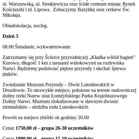
ul. Warszawską, ul. Sienkiewicza oraz ścisłe centrum miasta: Rynek
Kościuszki i ul. Lipowa. Zobaczymy Bazylikę oraz cerkiew Św.
Mikołaja.
Obiadokolacja, nocleg.
Dzień 5
08.00 Śniadanie, wykwaterowanie
Zatrzymamy się przy Ścieżce przyrodniczej „Kładka wśród bagien”
Kurowo, długość 1 km z tarasami widokowymi na rozlewiska
Narwi. Będziemy podziwiać piękno przyrody i słuchać śpiewu
ptaków.
Zwiedzanie Muzeum Przyrody – Dwór Lutosławskich w
Drozdowie. To niezwykłe miejsce, położone na terenie malowniczej
doliny rzeki Narew oraz Łomżyńskiego Parku Krajobrazowego
Doliny Narwi. Muzeum zlokalizowane w dawnym dworze
ziemiańskim – siedziba rodu Lutosławskich.
Powrót na miejsce zbiórki ok godziny 20.00
Cena
: 1750,00 zł – grupa 26-30 uczestników
Cena
: 1890,00 zł – grupa 15-19 uczestników