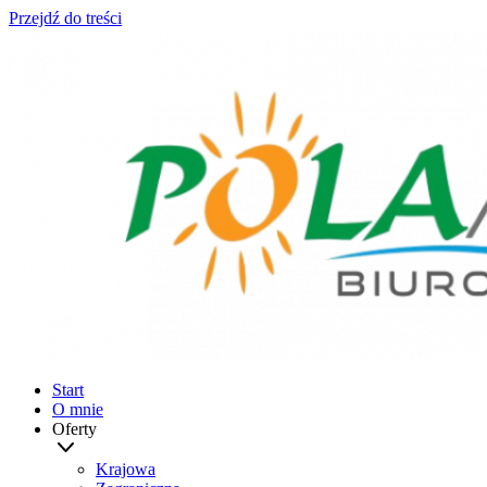
Przejdź do treści
Start
O mnie
Oferty
Krajowa