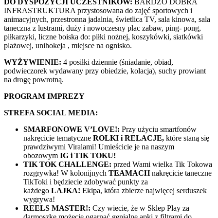
DO DYSPOZYCJI UCZESTNIKÓW:
BARDZO DOBRA
INFRASTRUKTURA przystosowana do zajęć sportowych i
animacyjnych, przestronna jadalnia, świetlica TV, sala kinowa, sala
taneczna z lustrami, duży i nowoczesny plac zabaw, ping- pong,
piłkarzyki, liczne boiska do: piłki nożnej, koszykówki, siatkówki
plażowej, unihokeja , miejsce na ognisko.
WYŻYWIENIE:
4 posiłki dziennie (śniadanie, obiad,
podwieczorek wydawany przy obiedzie, kolacja), suchy prowiant
na drogę powrotną.
PROGRAM IMPREZY
STREFA SOCIAL MEDIA:
SMARFONOWE V’LOVE!:
Przy użyciu smartfonów
nakręcicie tematyczne
ROLKI i RELACJE,
które staną się
prawdziwymi Viralami! Umieścicie je na naszym
obozowym
IG i TIK TOKU!
TIK TOK CHALLENGE:
przed Wami wielka Tik Tokowa
rozgrywka! W kolonijnych
TEAMACH
nakręcicie taneczne
TikToki i będziecie zdobywać punkty za
każdego
LAJKA!
Ekipa, która zbierze najwięcej serduszek
wygrywa!
REELS MASTER!:
Czy wiecie, że w Sklep Play za
darmoszkę możecie ogarnąć genialne apki z filtrami do