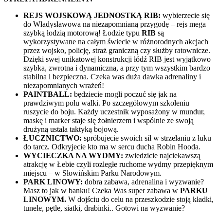
REJS WOJSKOWĄ JEDNOSTKĄ RIB:
wybierzecie się
do Władysławowa na niezapomnianą przygodę – rejs mega
szybką łodzią motorową! Łodzie typu
RIB
są
wykorzystywane na całym świecie w różnorodnych akcjach
przez wojsko, policję, straż graniczną czy służby ratownicze.
Dzięki swej unikatowej konstrukcji łódź RIB jest wyjątkowo
szybka, zwrotna i dynamiczna, a przy tym wszystkim bardzo
stabilna i bezpieczna. Czeka was duża dawka adrenaliny i
niezapomnianych wrażeń!
PAINTBALL:
będziecie mogli poczuć się jak na
prawdziwym polu walki. Po szczegółowym szkoleniu
ruszycie do boju. Każdy uczestnik wyposażony w mundur,
maskę i marker staje się żołnierzem i wspólnie ze swoją
drużyną ustala taktyką bojową.
ŁUCZNICTWO:
spróbujecie swoich sił w strzelaniu z łuku
do tarcz. Odkryjecie kto ma w sercu ducha Robin Hooda.
WYCIECZKA NA WYDMY:
zwiedzicie najciekawszą
atrakcję w Łebie czyli rozległe ruchome wydmy przepięknym
miejscu – w Słowińskim Parku Narodowym.
PARK LINOWY:
dobra zabawa, adrenalina i wyzwanie?
Masz to jak w banku! Czeka Was super zabawa w
PARKU
LINOWYM.
W dojściu do celu na przeszkodzie stoją kładki,
tunele, pętle, siatki, drabinki.. Gotowi na wyzwanie?