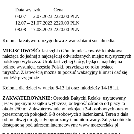
Data wyjazdu
Cena
03.07 – 12.07.2023
2220.00 PLN
12.07 – 21.07.2023
2220.00 PLN
08.08 – 17.08.2023
2220.00 PLN
Kolonia kreatywno-przygodowa z warsztatami socialmedia.
MIEJSCOWOŚĆ:
Jastrzębia Góra to miejscowość letniskowa
należąca do jednej z najczęściej odwiedzanych miejsc turystycznych
polskiego wybrzeża. Urok Jastrzębiej Góry, będącej najdalej na
północ wysuniętą częścią Polski, przyciąga co roku tysiące
turystów. Z łatwością można tu poczuć wakacyjny klimat i dać się
ponieść przygodzie.
Kolonia dla dzieci w wieku 8-13 lat oraz młodzieży 14-18 lat.
ZAKWATEROWANIE:
Ośrodek Bałtycki Relaks usytuowany
jest w pięknym zakątku wybrzeża, odległość ośrodka od plaży to
około 250 m. Zakwaterowanie w pokojach 3-4 osobowych oraz w
przestronnych pokojach 6-8 osobowych z łazienkami. Teren z dala
od ruchliwej drogi, cały ogrodzony i monitorowany. Zdjęcia obiektu
dostępne są pod adresem internetowym: www.morzerelaks.pl