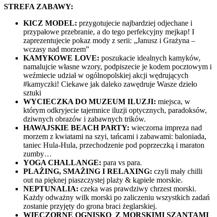
STREFA ZABAWY:
KICZ MODEL:
przygotujecie najbardziej odjechane i
przypałowe przebranie, a do tego perfekcyjny mejkap! I
zaprezentujecie pokaz mody z serii: „Janusz i Grażyna –
wczasy nad morzem”
KAMYKOWE LOVE:
poszukacie idealnych kamyków,
namalujcie własne wzory, podpiszecie je kodem pocztowym i
weźmiecie udział w ogólnopolskiej akcji wędrujących
#kamyczki! Ciekawe jak daleko zawędruje Wasze dzieło
sztuki
WYCIECZKA DO MUZEUM ILUZJI:
miejsca, w
którym odkryjecie tajemnice iluzji optycznych, paradoksów,
dziwnych obrazów i zabawnych trików.
HAWAJSKIE BEACH PARTY:
wieczorna impreza nad
morzem z kwiatami na szyi, tańcami i zabawami: baloniada,
taniec Hula-Hula, przechodzenie pod poprzeczką i maraton
zumby…
YOGA CHALLANGE:
para vs para.
PLAŻING, SMAŻING I RELAXING:
czyli mały chilli
out na pięknej piaszczystej plaży & kąpiele morskie.
NEPTUNALIA:
czeka was prawdziwy chrzest morski.
Każdy odważny wilk morski po zaliczeniu wszystkich zadań
zostanie przyjęty do grona braci żeglarskiej.
WIECZORNE OGNISKO Z MORSKIMI SZANTAMI