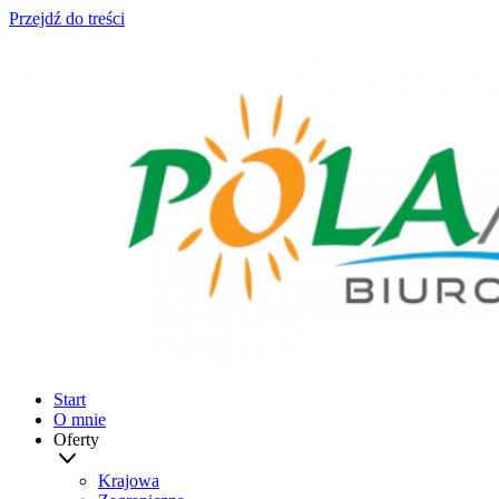
Przejdź do treści
Start
O mnie
Oferty
Krajowa