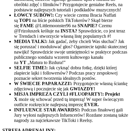
obróbki zdjęć i filmików? Przygotujecie genialne Reels, na
podstawie najlepszych tutoriali i podkładów muzycznych!
ŁOWCY SUBÓW!:
Czy wiecie czemu Bracia Naffati
są
TOP1
na liście polskich TikTokerów? Skąd bierze
się
FAME
@Littlemoonster96 na
SNAPIE?
Czemu
@Frizoluszek króluje na
INSTA?
Sprawdzicie, co jest teraz
w Trendach i stworzycie własną listę popularnych #!
MEDIA TALK!:
Jak gadać, żeby chcieli Was słuchać? Jak
się poruszać i modulować głos? Ogarniecie tajniki skutecznej
nawijki! Sprawdzicie swoje umiejętności w praktyce podczas
publicznego sondażu wzorem kultowego kanału
na
YT
„Matura to Bzdura!”
SELFIE TIME!:
Jak cyknąć dobra fotkę, dzięki której
złapiecie lajki i followersów? Podczas pracy zespołowej
poznacie sekret tworzenia idealnych postów.
W ŚWIECIE PAPARAZZI!:
Przygotujecie własną ściankę
zdjęciową i poczujecie się jak
GWIAZDY!
MISJA IMPREZA CZYLI #FLUOPARTY!: Projekt
X
może się schować przed tą imprezą! W super świecącym
outficie rozkręcicie najlepszą imprezę
EVER.
INFLUENCE STAR AWARDS!:
Podczas finałowej gali
Jury wyłoni najlepszych Infuencerów! Rozdane zostaną także
nagrody za najciekawsze TikToki i Reelsy.
STREFA ADRENALINY: