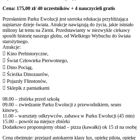
Cena: 175,00 zł/ 40 uczestników + 4 nauczycieli gratis
Przesłaniem Parku Ewolucji jest szeroka edukacja przybliżająca
najstarsze dzieje świata. Atrakcje nawiązują do życia, jakie istniało
miliony lat temu na Ziemi. Przedstawiamy w niezwykle ciekawy
sposób historię naszego globu, od Wielkiego Wybuchu do świata
starożytnego.
Atrakcje:
 Kino Prehistoryczne,
 Świat Człowieka Pierwotnego,
 Dino Pociąg,
 Ścieżka Dinozaurów,
 Pojazdy Flinstonów,
 Sklepik z pamiatkami
08.00 – zbiórka przed szkołą
09.00 – zwiedzanie Parku Ewolucji z przewodnikiem, seans
kinowy,
11.00 – warsztaty odkrywców, zabawa w Parku Ewolucji (45 min)
15.00 – powrót na miejsce zbiórki
Dodatkowo proponujemy obiad – pizza (kawałki) ok 15 zł na osobę
Cena obejmuje: przejazd autokarem klasy lux, opiekę pilota, opiekę