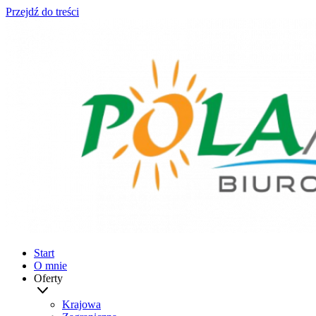
Przejdź do treści
Start
O mnie
Oferty
Krajowa