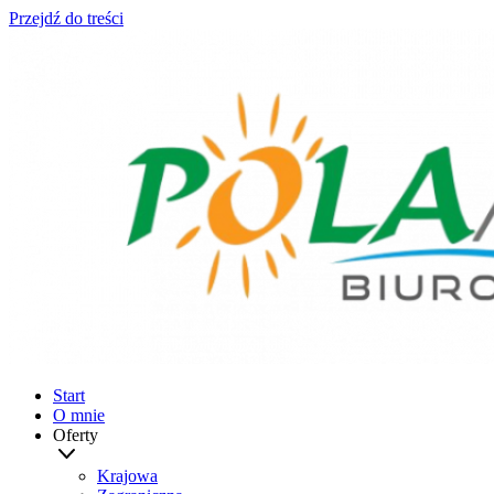
Przejdź do treści
Start
O mnie
Oferty
Krajowa