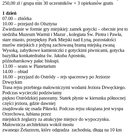
250,00 zł / grupa min 30 uczestników + 3 opiekunów gratis
1 dzień
07.00 – zbiórka
10.00 – przejazd do Olsztyna
Zwiedzanie w formie gry miejskiej: zamek gotycki – obecnie jest to
siedziba Muzeum Warmii i Mazur , kolegiata Św. Piotra i Pawła,
stare miasto, przepiękny Park Miejski nad Łyną, pozostałości
murów miejskich z jedyną zachowaną bramą miejską zwaną
Wysoką, zabytkowe kamieniczki z gotyckimi piwnicami, gotycka
bazylika konkatedralna św. Jakuba Apostoła,
późnobarokowy pałac biskupi.
13.00 – seans w Planetarium
14.00 – obiad
16.00 – przyjazd do Ostródy – rejs spacerowy po Jeziorze
Drwęckim
Trasa rejsu przebiega malowniczymi wodami Jeziora Drwęckiego.
Podczas wycieczki podziwiamy
piękno Ostródzkiej panoramy. Statek płynie w kierunku północnej
części jeziora, gdzie dawniej
znajdowała się osada Piławki. Podczas rejsu okrążana jest wyspa
Orzechowa, lubiana przez
miejskich żeglarzy za atrakcyjne miejsce do wypoczynku.
Malownicza architektura wokół mostu
zwanego Żelaznym, który odgradza zachodnią, długą na 10 km