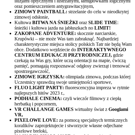
iluzjami optycznymi i lustrzanymi, łamigłówkami logicznymi
oraz pomieszczeniem antygrawitacyjnym,
ZIMOWY PAINTBALL:
strzelanie do celu w nieodkrytej
zimowej odsłonie,
Kultowa
BITWA NA ŚNIEŻKI
oraz
SLIDE TIME
:
śnieżki i kultowa jazda na jabłuszkach no
LIMIT!
ZAKOPANE ADVENTURE:
skocznie narciarskie,
Krupówki – nie może Was tam zabraknąć. Najbardziej
charakterystyczne miejsca stolicy polskich Tatr nie będą Wam
obce. Dodatkowo wejdziecie do
INTERAKTYWNEGO
CENTRUM EDUKACJI PRZYRODNICZEJ,
gdzie
czekają na Was gry, które uczą orientacji na mapie, ćwiczą
pamięć, pomagają rozpoznawać odgłosy zwierząt i trenować
spostrzegawczość,
ZIMOWE IGRZYSKA:
olimpiada zimowa, podczas której
Uczestnicy sprawdzą swoje umiejętności sportowe,
FLUO LIGHT PARTY:
fluorescencyjna impreza w rytmie
najlepszych hitów 2023 r.,
PODHALE CINEMA:
czyli wieczór filmowy z ciepłą
herbatką i popcornem,
VR CHALLANGE GAMES
wirtualny świat z
Googlami
VR,
PIXELOWE LOVE:
za pomocą specjalnych termicznych
koralików zaprojektujecie i stworzycie własne odjechane
pixelowe breloki,