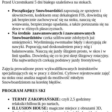
Przed Uczestnikami 5 dni białego szaleństwa na stokach.
Początkujący Snowboardziści
zapoznają ze sprzętem i
słownictwem, kodeksem oraz dekalogiem FIS, dowiedzą się
jak bezpiecznie zachowywać się na stoku, nauczą się
wstawania, bezpiecznego upadania, a także poruszania się na
desce w różnych płaszczyznach.
Na średnio zaawansowanych i zaawansowanych
Snowboardzistów
czeka szlifowanie zdobytych już
umiejętności. Wyeliminują ewentualne błędy i skorygują złe
nawyki. Popracują nad doskonaleniem pracy nóg i
balansowania. Nauczą się jazdy ślizgiem prosto, w skos i w
linii spadku. Dowiedzą się co to jest skręt ślizgowy rotacyjny.
Dla najtwardszych czekają podstawy jazdy freestylowej.
Zajęcia prowadzone przez wykwalifikowanych instruktorów
specjalizujących się w pracy z dziećmi. Cyfrowe rejestrowanie zajęć
na stoku oraz analiza nagrań da możliwość młodym
Snowboardzistom na korektę błędów.
PROGRAM APRES SKI
TERMY ZAKOPIAŃSKIE:
czyli 2,5 godzinny
relaksik/chilloucik po nartach,
ILLUSION HOUSE:
magiczne miejsce z obrazami 3D,