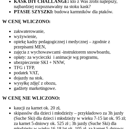
KASK DIY CHALLANGE:
kto z Was zrobi najlepszy,
najbardziej rozpoznawalny na stoku kask?
PTASIE SZYSZKI:
budowa karmników dla ptaków.
W CENĘ WLICZONO:
zakwaterowanie,
wyżywienie,
opiekę kadry pedagogicznej i medycznej – zgodnie z
przepisami MEN,
zajęcia z wychowawcami -instruktorem snowboardu,
opłaty: za wycieczki i animacje wg programu,
ubezpieczenie SKI + NNW,
TFG i TFP,
podatek VAT,
dojazdy na stok.
wysyłkę zdjęć z obozu,
gadżety marketingowe.
W CENĘ NIE WLICZONO:
kaucji za karnet ok. 20 zł,
skipassów dla dzieci i młodzieży – przykładowo za 3h jazdy
(Suche Ski) dla dzieci i młodzieży w wieku 7-15 lat ok. 95 zł;
za karnet 5-dniowy ok. 525 zł ; 3h jazdy (Suche Ski) dla
młodzieży w wieku 16-18 lat ok. 105 zł, za karnet 5-dniowy