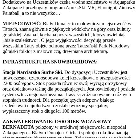
Dodatkowo na Uczestników czeka wodne szaleństwo w Aquaparku
Zakopane i przebogaty program Apres-Ski: VR, Fluonight, Zimowy
Paintball, a to nie wszystko….
MIEJSCOWOŚĆ:
Biały Dunajec to malownicza miejscowość w
Tatrach, znana głównie z pięknych widoków na góry oraz kultury
góralskiej. Znana i kochana przez wszystkich, którzy uwielbiają
„białe szaleństwo”. O jego wyjątkowości decydują przede
wszystkim Tatry objęte ochroną przez Tatrzański Park Narodowy,
góralski folklor z malowniczą, drewniana architekturą.
INFRASTRUKTURA SNOWBOARDOWA:
Stacja Narciarska Suche Ski
. Do dyspozycji Uczestników jest
nowoczesna, czteroosobowa kolej krzesełkowa o przepustowości
2200 osób/godz. Stok posiada również swój wyciąg orczykowy
oraz dodatkowo taśmę dla początkujących. Jest oświetlony i posiada
system sztucznego naśnieżania. Trasy są zróżnocowane o różnych
stopniach trudności. Dla początkujących adeptów białego
szaleństwa i najmłodszych został stworzony specjalny,
wypłaszczony stok o długości 100 metrów.
ZAKWATEROWANIE: OŚRODEK WCZASOWY
BERNADETA
położony w urokliwej miejscowości nieopodal
Zakopanego – Białym Dunajcu. Cicha i spokojna okolica nadają