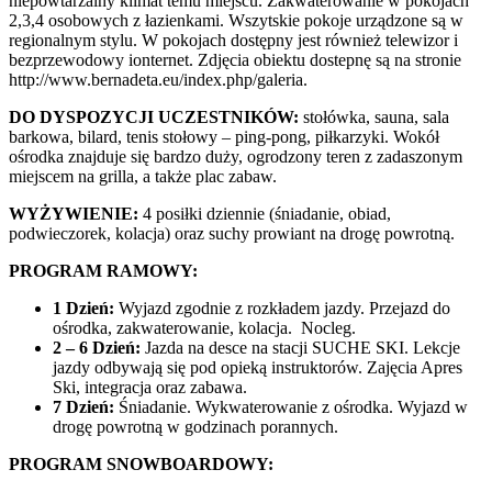
niepowtarzalny klimat temu miejscu. Zakwaterowanie w pokojach
2,3,4 osobowych z łazienkami. Wszytskie pokoje urządzone są w
regionalnym stylu. W pokojach dostępny jest również telewizor i
bezprzewodowy ionternet. Zdjęcia obiektu dostepnę są na stronie
http://www.bernadeta.eu/index.php/galeria.
DO DYSPOZYCJI UCZESTNIKÓW:
stołówka, sauna, sala
barkowa, bilard, tenis stołowy – ping-pong, piłkarzyki. Wokół
ośrodka znajduje się bardzo duży, ogrodzony teren z zadaszonym
miejscem na grilla, a także plac zabaw.
WYŻYWIENIE:
4 posiłki dziennie (śniadanie, obiad,
podwieczorek, kolacja) oraz suchy prowiant na drogę powrotną.
PROGRAM RAMOWY:
1 Dzień:
Wyjazd zgodnie z rozkładem jazdy. Przejazd do
ośrodka, zakwaterowanie, kolacja. Nocleg.
2 – 6 Dzień:
Jazda na desce na stacji SUCHE SKI. Lekcje
jazdy odbywają się pod opieką instruktorów. Zajęcia Apres
Ski, integracja oraz zabawa.
7 Dzień:
Śniadanie. Wykwaterowanie z ośrodka. Wyjazd w
drogę powrotną w godzinach porannych.
PROGRAM SNOWBOARDOWY: