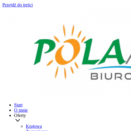
Przejdź do treści
Start
O mnie
Oferty
Krajowa