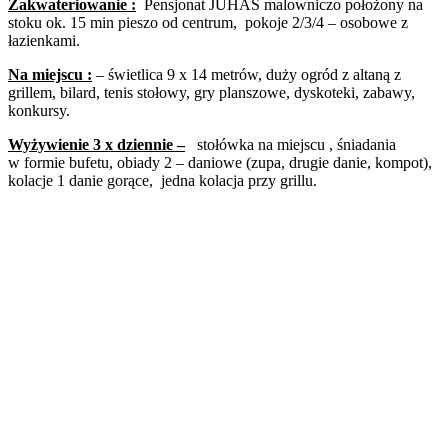
Zakwateriowanie :
Pensjonat JUHAS malowniczo położony na
stoku ok. 15 min pieszo od centrum, pokoje 2/3/4 – osobowe z
łazienkami.
Na miejscu :
– świetlica 9 x 14 metrów, duży ogród z altaną z
grillem, bilard, tenis stołowy, gry planszowe, dyskoteki, zabawy,
konkursy.
Wyżywienie 3 x dziennie –
stołówka na miejscu , śniadania
w formie bufetu, obiady 2 – daniowe (zupa, drugie danie, kompot),
kolacje 1 danie gorące, jedna kolacja przy grillu.