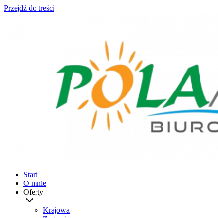
Przejdź do treści
Start
O mnie
Oferty
Krajowa