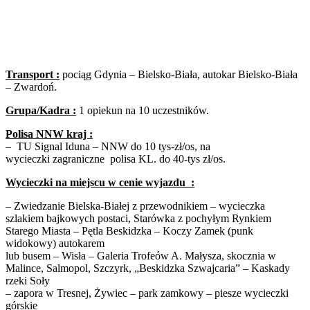
Transport :
pociąg Gdynia – Bielsko-Biała, autokar Bielsko-Biała
– Zwardoń.
Grupa/Kadra :
1 opiekun na 10 uczestników.
Polisa NNW kraj :
– TU Signal Iduna – NNW do 10 tys-zł/os, na
wycieczki zagraniczne polisa KL. do 40-tys zł/os.
Wycieczki na miejscu w cenie wyjazdu :
– Zwiedzanie Bielska-Białej z przewodnikiem – wycieczka
szlakiem bajkowych postaci, Starówka z pochyłym Rynkiem
Starego Miasta – Pętla Beskidzka – Koczy Zamek (punk
widokowy) autokarem
lub busem – Wisła – Galeria Trofeów A. Małysza, skocznia w
Malince, Salmopol, Szczyrk, „Beskidzka Szwajcaria” – Kaskady
rzeki Soły
– zapora w Tresnej, Żywiec – park zamkowy – piesze wycieczki
górskie