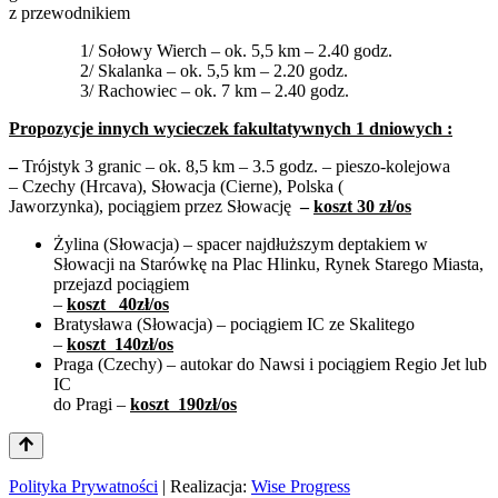
z przewodnikiem
1/ Sołowy Wierch – ok. 5,5 km – 2.40 godz.
2/ Skalanka – ok. 5,5 km – 2.20 godz.
3/ Rachowiec – ok. 7 km – 2.40 godz.
Propozycje innych wycieczek fakultatywnych 1 dniowych :
–
Trójstyk 3 granic – ok. 8,5 km – 3.5 godz. – pieszo-kolejowa
– Czechy (Hrcava), Słowacja (Cierne), Polska (
Jaworzynka), pociągiem przez Słowację
–
koszt 30 zł/os
Żylina (Słowacja) – spacer najdłuższym deptakiem w
Słowacji na Starówkę na Plac Hlinku, Rynek Starego Miasta,
przejazd pociągiem
–
koszt 40zł/os
Bratysława (Słowacja) – pociągiem IC ze Skalitego
–
koszt 140zł/os
Praga (Czechy) – autokar do Nawsi i pociągiem Regio Jet lub
IC
do Pragi –
koszt 190zł/os
Polityka Prywatności
| Realizacja:
Wise Progress