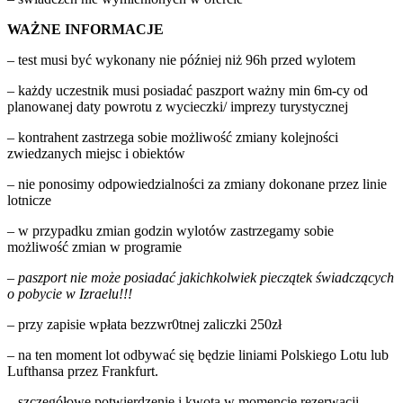
WAŻNE INFORMACJE
– test musi być wykonany nie później niż 96h przed wylotem
– każdy uczestnik musi posiadać paszport ważny min 6m-cy od
planowanej daty powrotu z wycieczki/ imprezy turystycznej
– kontrahent zastrzega sobie możliwość zmiany kolejności
zwiedzanych miejsc i obiektów
– nie ponosimy odpowiedzialności za zmiany dokonane przez linie
lotnicze
– w przypadku zmian godzin wylotów zastrzegamy sobie
możliwość zmian w programie
–
paszport nie może posiadać jakichkolwiek pieczątek świadczących
o pobycie w Izraelu!!!
– przy zapisie wpłata bezzwr0tnej zaliczki 250zł
– na ten moment lot odbywać się będzie liniami Polskiego Lotu lub
Lufthansa przez Frankfurt.
– szczegółowe potwierdzenie i kwota w momencie rezerwacji