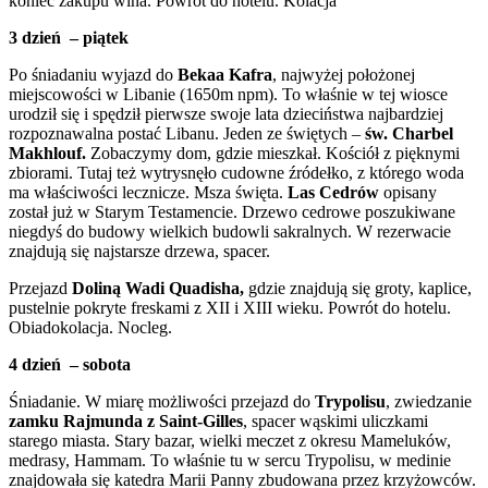
koniec zakupu wina. Powrót do hotelu. Kolacja
3 dzień – piątek
Po śniadaniu wyjazd do
Bekaa Kafra
, najwyżej położonej
miejscowości w Libanie (1650m npm). To właśnie w tej wiosce
urodził się i spędził pierwsze swoje lata dzieciństwa najbardziej
rozpoznawalna postać Libanu. Jeden ze świętych –
św. Charbel
Makhlouf.
Zobaczymy dom, gdzie mieszkał. Kościół z pięknymi
zbiorami. Tutaj też wytrysnęło cudowne źródełko, z którego woda
ma właściwości lecznicze. Msza święta.
Las Cedrów
opisany
został już w Starym Testamencie. Drzewo cedrowe poszukiwane
niegdyś do budowy wielkich budowli sakralnych. W rezerwacie
znajdują się najstarsze drzewa, spacer.
Przejazd
Doliną Wadi Quadisha,
gdzie znajdują się groty, kaplice,
pustelnie pokryte freskami z XII i XIII wieku. Powrót do hotelu.
Obiadokolacja. Nocleg.
4 dzień – sobota
Śniadanie. W miarę możliwości przejazd do
Trypolisu
, zwiedzanie
zamku Rajmunda z Saint-Gilles
, spacer wąskimi uliczkami
starego miasta. Stary bazar, wielki meczet z okresu Mameluków,
medrasy, Hammam. To właśnie tu w sercu Trypolisu, w medinie
znajdowała się katedra Marii Panny zbudowana przez krzyżowców.