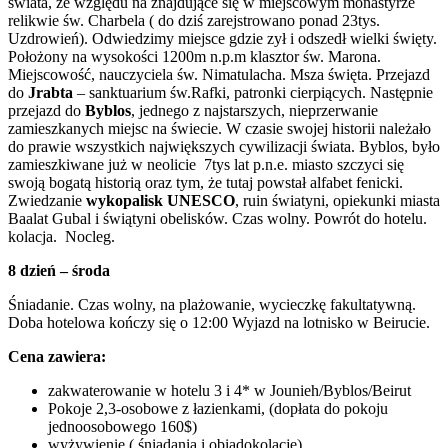
świata, ze względu na znajdujące się w miejscowym monastyrze
relikwie św. Charbela ( do dziś zarejstrowano ponad 23tys.
Uzdrowień). Odwiedzimy miejsce gdzie zył i odszedł wielki święty.
Położony na wysokości 1200m n.p.m klasztor św. Marona.
Miejscowość, nauczyciela św. Nimatulacha. Msza święta. Przejazd
do
Jrabta
– sanktuarium św.Rafki, patronki cierpiących. Następnie
przejazd do
Byblos
, jednego z najstarszych, nieprzerwanie
zamieszkanych miejsc na świecie. W czasie swojej historii należało
do prawie wszystkich największych cywilizacji świata. Byblos, było
zamieszkiwane już w neolicie 7tys lat p.n.e. miasto szczyci się
swoją bogatą historią oraz tym, że tutaj powstał alfabet fenicki.
Zwiedzanie
wykopalisk UNESCO
, ruin światyni, opiekunki miasta
Baalat Gubal i świątyni obelisków. Czas wolny. Powrót do hotelu.
kolacja. Nocleg.
8 dzień – środa
Śniadanie. Czas wolny, na plażowanie, wycieczkę fakultatywną.
Doba hotelowa kończy się o 12:00 Wyjazd na lotnisko w Beirucie.
Cena zawiera:
zakwaterowanie w hotelu 3 i 4* w Jounieh/Byblos/Beirut
Pokoje 2,3-osobowe z łazienkami, (dopłata do pokoju
jednoosobowego 160$)
wyżywienie ( śniadania i obiadokolacje)