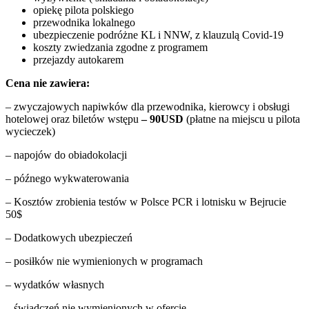
opiekę pilota polskiego
przewodnika lokalnego
ubezpieczenie podróżne KL i NNW, z klauzulą Covid-19
koszty zwiedzania zgodne z programem
przejazdy autokarem
Cena nie zawiera:
– zwyczajowych napiwków dla przewodnika, kierowcy i obsługi
hotelowej oraz biletów wstępu
– 90USD
(płatne na miejscu u pilota
wycieczek)
– napojów do obiadokolacji
– późnego wykwaterowania
– Kosztów zrobienia testów w Polsce PCR i lotnisku w Bejrucie
50$
– Dodatkowych ubezpieczeń
– posiłków nie wymienionych w programach
– wydatków własnych
– świadczeń nie wymienionych w ofercie