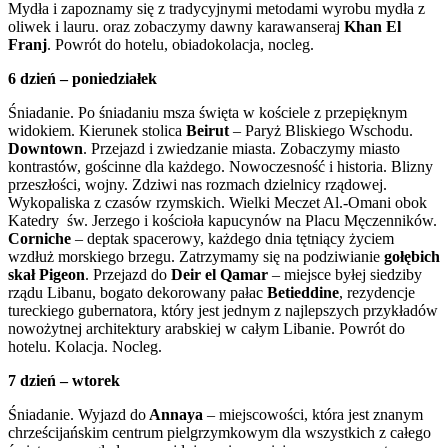
Mydła i zapoznamy się z tradycyjnymi metodami wyrobu mydła z
oliwek i lauru. oraz zobaczymy dawny karawanseraj
Khan El
Franj
. Powrót do hotelu, obiadokolacja, nocleg.
6 dzień – poniedziałek
Śniadanie. Po śniadaniu msza święta w kościele z przepięknym
widokiem. Kierunek stolica
Beirut
– Paryż Bliskiego Wschodu.
Downtown
. Przejazd i zwiedzanie miasta. Zobaczymy miasto
kontrastów, gościnne dla każdego. Nowoczesność i historia. Blizny
przeszłości, wojny. Zdziwi nas rozmach dzielnicy rządowej.
Wykopaliska z czasów rzymskich. Wielki Meczet Al.-Omani obok
Katedry św. Jerzego i kościoła kapucynów na Placu Męczenników.
Corniche
– deptak spacerowy, każdego dnia tętniący życiem
wzdłuż morskiego brzegu. Zatrzymamy się na podziwianie
gołębich
skał Pigeon
. Przejazd do
Deir el Qamar
– miejsce byłej siedziby
rządu Libanu, bogato dekorowany pałac
Betieddine
, rezydencje
tureckiego gubernatora, który jest jednym z najlepszych przykładów
nowożytnej architektury arabskiej w całym Libanie. Powrót do
hotelu. Kolacja. Nocleg.
7 dzień – wtorek
Śniadanie. Wyjazd do
Annaya
– miejscowości, która jest znanym
chrześcijańskim centrum pielgrzymkowym dla wszystkich z całego