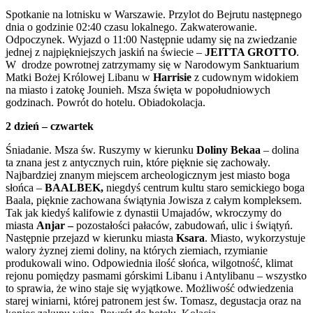
Spotkanie na lotnisku w Warszawie. Przylot do Bejrutu następnego
dnia o godzinie 02:40 czasu lokalnego. Zakwaterowanie.
Odpoczynek. Wyjazd o 11:00 Następnie udamy się na zwiedzanie
jednej z najpiękniejszych jaskiń na świecie –
JEITTA GROTTO
.
W drodze powrotnej zatrzymamy się w Narodowym Sanktuarium
Matki Bożej Królowej Libanu w
Harrisie
z cudownym widokiem
na miasto i zatokę Jounieh. Msza święta w popołudniowych
godzinach. Powrót do hotelu. Obiadokolacja.
2 dzień – czwartek
Śniadanie. Msza św. Ruszymy w kierunku
Doliny Bekaa
– dolina
ta znana jest z antycznych ruin, które pięknie się zachowały.
Najbardziej znanym miejscem archeologicznym jest miasto boga
słońca –
BAALBEK,
niegdyś centrum kultu staro semickiego boga
Baala, pięknie zachowana świątynia Jowisza z całym kompleksem.
Tak jak kiedyś kalifowie z dynastii Umajadów, wkroczymy do
miasta
Anjar –
pozostałości pałaców, zabudowań, ulic i świątyń.
Następnie przejazd w kierunku miasta
Ksara
. Miasto, wykorzystuje
walory żyznej ziemi doliny, na których ziemiach, rzymianie
produkowali wino. Odpowiednia ilość słońca, wilgotność, klimat
rejonu pomiędzy pasmami górskimi Libanu i Antylibanu – wszystko
to sprawia, że wino staje się wyjątkowe. Możliwość odwiedzenia
starej winiarni, której patronem jest św. Tomasz, degustacja oraz na