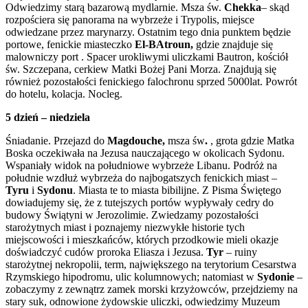
Odwiedzimy starą bazarową mydlarnie. Msza św.
Chekka
– skąd
rozpościera się panorama na wybrzeże i Trypolis, miejsce
odwiedzane przez marynarzy. Ostatnim tego dnia punktem będzie
portowe, fenickie miasteczko
El-BAtroun,
gdzie znajduje się
malowniczy port . Spacer urokliwymi uliczkami Bautron, kościół
św. Szczepana, cerkiew Matki Bożej Pani Morza. Znajdują się
również pozostałości fenickiego falochronu sprzed 5000lat. Powrót
do hotelu, kolacja. Nocleg.
5 dzień – niedziela
Śniadanie. Przejazd do
Magdouche,
msza św
.
, grota gdzie Matka
Boska oczekiwała na Jezusa nauczającego w okolicach Sydonu.
Wspaniały widok na południowe wybrzeże Libanu. Podróż na
południe wzdłuż wybrzeża do najbogatszych fenickich miast –
Tyru
i
Sydonu
. Miasta te to miasta bibilijne. Z Pisma Świętego
dowiadujemy się, że z tutejszych portów wypływały cedry do
budowy Świątyni w Jerozolimie. Zwiedzamy pozostałości
starożytnych miast i poznajemy niezwykłe historie tych
miejscowości i mieszkańców, których przodkowie mieli okazje
doświadczyć cudów proroka Eliasza i Jezusa.
Tyr
– ruiny
starożytnej nekropolii, term, największego na terytorium Cesarstwa
Rzymskiego hipodromu, ulic kolumnowych; natomiast w
Sydonie
–
zobaczymy z zewnątrz zamek morski krzyżowców, przejdziemy na
stary suk, odnowione żydowskie uliczki, odwiedzimy Muzeum