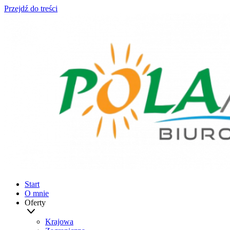
Przejdź do treści
Start
O mnie
Oferty
Krajowa