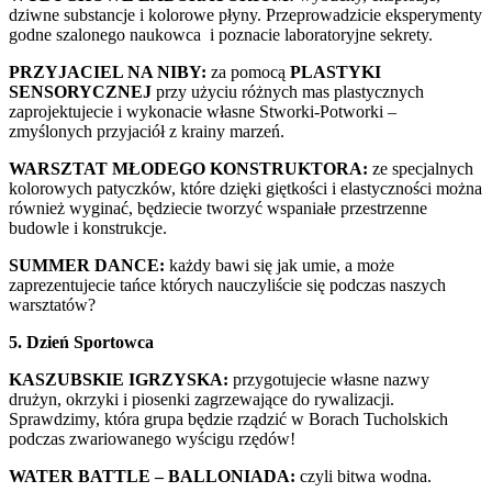
dziwne substancje i kolorowe płyny. Przeprowadzicie eksperymenty
godne szalonego naukowca i poznacie laboratoryjne sekrety.
PRZYJACIEL NA NIBY:
za pomocą
PLASTYKI
SENSORYCZNEJ
przy użyciu różnych mas plastycznych
zaprojektujecie i wykonacie własne Stworki-Potworki –
zmyślonych przyjaciół z krainy marzeń.
WARSZTAT MŁODEGO KONSTRUKTORA:
ze specjalnych
kolorowych patyczków, które dzięki giętkości i elastyczności można
również wyginać, będziecie tworzyć wspaniałe przestrzenne
budowle i konstrukcje.
SUMMER DANCE:
każdy bawi się jak umie, a może
zaprezentujecie tańce których nauczyliście się podczas naszych
warsztatów?
5. Dzień Sportowca
KASZUBSKIE IGRZYSKA:
przygotujecie własne nazwy
drużyn, okrzyki i piosenki zagrzewające do rywalizacji.
Sprawdzimy, która grupa będzie rządzić w Borach Tucholskich
podczas zwariowanego wyścigu rzędów!
WATER BATTLE – BALLONIADA:
czyli bitwa wodna.