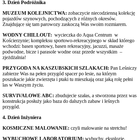
3. Dzień Podróżnika
MUZEUM KOLEJNICTWA:
zobaczycie niecodzienną kolekcję
pojazdów szynowych, pochodzących z różnych okresów.
Znajdujące się tam parowozy zaskoczą Was swoim rozmiarem.
WODNY CHILLOUT:
wycieczka do Aqua Centrum w
Kościerzynie; kompleksu sportowo-rekreacyjnego w skład którego
wchodzi: basen sportowy, basen rekreacyjny, jacuzzi, masaże
podwodne, bicze i parasole wodne oraz przede wszystkim –
zjeżdżalnia!
PRZYGODA NA KASZUBSKICH SZLAKACH:
Pan Leśniczy
zabierze Was na pełen przygód spacer po lesie, na którym
poszukacie jakie zwierzęta i ptaki tu mieszkają oraz jaką rolę pełni
las w Waszym życiu.
SURVIVALOWE ABC:
zbudujecie szałas, a stworzona przez was
konstrukcja posłuży jako baza do dalszych zabaw i leśnych
przygód.
4. Dzień Inżyniera
KOSMICZNE MALOWANIE:
czyli malowanie na stretchu!
WYBUCHOWE LABORATORIUM:
wybuchy, eksplozje,