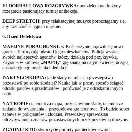
FLOORBALLOWA ROZGRYWKA:
podzieleni na drużyny
rozegracie pasjonujący turniej unihokeja.
DEEP STRETCH:
przy relaksacyjnej muzyce porozciągamy się,
aby rozluźnić ścięgna i mięśnie.
6. Dzień Detektywa
MAFIJNE PORACHUNKI:
w Kościerzynie pojawili się nowi
gracze. Terroryzują miasto i jego mieszkańców. Policja wysłała
swoich najlepszych agentów, którzy działają pod przykrywką.
Zagracie w kultową
„MAFIĘ”
grę znaną na całym świecie, uczącą
abstrakcyjnego myślenia i dedukcji.
DAKTYLOSKOPIA:
jakie ślady na miejscu przestępstwa
pozostawił po sobie złodziej? Nauka jak w prosty sposób ściągać
odciski palców z przedmiotów i porównać je z odciskami innych
osób.
NA TROPIE:
tajemnicza mapa, pozostawione ślady, tajemnicze
zadania do wykonania i przygodowa gra terenowa. To będzie super
zabawa w policjantów i złodziei. Prawdziwy sprawdzian
odczytywaniem znaków pozostawionych przez przeciwną drużynę.
ZGADNIJ KTO:
stworzycie portrety pamięciowe swoich