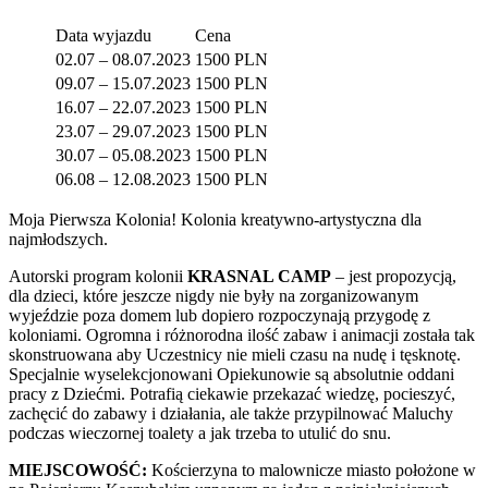
Data wyjazdu
Cena
02.07 – 08.07.2023
1500 PLN
09.07 – 15.07.2023
1500 PLN
16.07 – 22.07.2023
1500 PLN
23.07 – 29.07.2023
1500 PLN
30.07 – 05.08.2023
1500 PLN
06.08 – 12.08.2023
1500 PLN
Moja Pierwsza Kolonia! Kolonia kreatywno-artystyczna dla
najmłodszych.
Autorski program kolonii
KRASNAL CAMP
– jest propozycją,
dla dzieci, które jeszcze nigdy nie były na zorganizowanym
wyjeździe poza domem lub dopiero rozpoczynają przygodę z
koloniami. Ogromna i różnorodna ilość zabaw i animacji została tak
skonstruowana aby Uczestnicy nie mieli czasu na nudę i tęsknotę.
Specjalnie wyselekcjonowani Opiekunowie są absolutnie oddani
pracy z Dziećmi. Potrafią ciekawie przekazać wiedzę, pocieszyć,
zachęcić do zabawy i działania, ale także przypilnować Maluchy
podczas wieczornej toalety a jak trzeba to utulić do snu.
MIEJSCOWOŚĆ:
Kościerzyna to malownicze miasto położone w