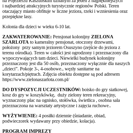
na Pojezierzu Kaszubskim uznanym za jeden z najpiękniejszych
i najbardziej atrakcyjnych turystycznie regionów Polski. Teren
otaczający miasto obfituje w liczne jeziora, rzeki i wzniesienia oraz
przepiękne lasy.
Kolonia dla dzieci w wieku 6-10 lat.
ZAKWATEROWANIE:
Pensjonat kolonijny
ZIELONA
SZARLOTA
to kameralny pensjonat, otoczony drzewami,
położony przy samym jeziorem Osuszyno (zejście do jeziora z
terenu ośrodka). Teren w całości jest ogrodzony i przeznaczony dla
wypoczywających tam dzieci. Niewielki budynek kolonijny
przeznaczony jest dla 50 osób, przeznaczony wyłącznie dla naszych
„dzieci”. Pokoje 3-, 4-osobowe., węzły sanitarne na
korytarzach/piętrach. Zdjęcia obiektu dostępne są pod adresem
https://www.zielonaszarlota.com.pl/
DO DYSPOZYCJI UCZESTNIKÓW:
boisko do gry siatkowej,
kosz do gry w koszykówkę, duży zielony teren rekreacyjny,
wyznaczony plac na ognisko, stołówka, świetlica , osobna sala
przeznaczona na warsztaty artystyczne i zajęcia ruchowe..
WYŻYWIENIE:
4 posiłki dziennie (śniadanie, obiad,
podwieczorek wydawany przy obiedzie, kolacja).
PROGRAM IMPREZY