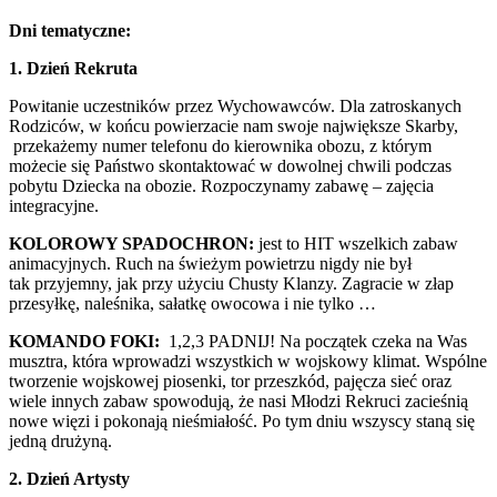
Dni tematyczne:
1. Dzień Rekruta
Powitanie uczestników przez Wychowawców. Dla zatroskanych
Rodziców, w końcu powierzacie nam swoje największe Skarby,
przekażemy numer telefonu do kierownika obozu, z którym
możecie się Państwo skontaktować w dowolnej chwili podczas
pobytu Dziecka na obozie. Rozpoczynamy zabawę – zajęcia
integracyjne.
KOLOROWY SPADOCHRON:
jest to HIT wszelkich zabaw
animacyjnych. Ruch na świeżym powietrzu nigdy nie był
tak przyjemny, jak przy użyciu Chusty Klanzy. Zagracie w złap
przesyłkę, naleśnika, sałatkę owocowa i nie tylko …
KOMANDO FOKI:
1,2,3 PADNIJ! Na początek czeka na Was
musztra, która wprowadzi wszystkich w wojskowy klimat. Wspólne
tworzenie wojskowej piosenki, tor przeszkód, pajęcza sieć oraz
wiele innych zabaw spowodują, że nasi Młodzi Rekruci zacieśnią
nowe więzi i pokonają nieśmiałość. Po tym dniu wszyscy staną się
jedną drużyną.
2. Dzień Artysty