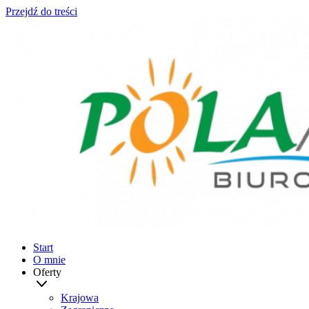
Przejdź do treści
Start
O mnie
Oferty
Krajowa