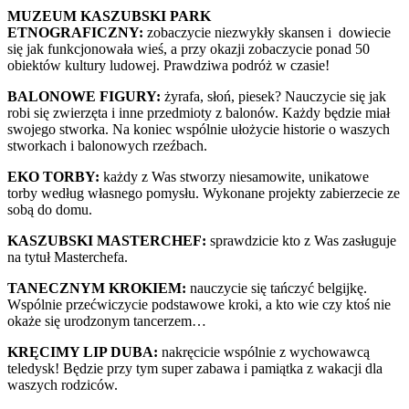
MUZEUM KASZUBSKI PARK
ETNOGRAFICZNY:
zobaczycie niezwykły skansen i dowiecie
się jak funkcjonowała wieś, a przy okazji zobaczycie ponad 50
obiektów kultury ludowej. Prawdziwa podróż w czasie!
BALONOWE FIGURY:
żyrafa, słoń, piesek? Nauczycie się jak
robi się zwierzęta i inne przedmioty z balonów. Każdy będzie miał
swojego stworka. Na koniec wspólnie ułożycie historie o waszych
stworkach i balonowych rzeźbach.
EKO TORBY:
każdy z Was stworzy niesamowite, unikatowe
torby według własnego pomysłu. Wykonane projekty zabierzecie ze
sobą do domu.
KASZUBSKI MASTERCHEF:
sprawdzicie kto z Was zasługuje
na tytuł Masterchefa.
TANECZNYM KROKIEM:
nauczycie się tańczyć belgijkę.
Wspólnie przećwiczycie podstawowe kroki, a kto wie czy ktoś nie
okaże się urodzonym tancerzem…
KRĘCIMY LIP DUBA:
nakręcicie wspólnie z wychowawcą
teledysk! Będzie przy tym super zabawa i pamiątka z wakacji dla
waszych rodziców.