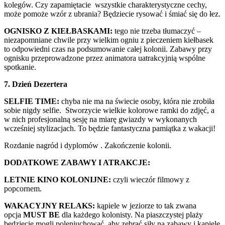
kolegów. Czy zapamiętacie wszystkie charakterystyczne cechy,
może pomoże wzór z ubrania? Będziecie rysować i śmiać się do łez.
OGNISKO Z KIEŁBASKAMI:
tego nie trzeba tłumaczyć –
niezapomniane chwile przy wielkim ogniu z pieczeniem kiełbasek
to odpowiedni czas na podsumowanie całej kolonii. Zabawy przy
ognisku przeprowadzone przez animatora uatrakcyjnią wspólne
spotkanie.
7. Dzień Dezertera
SELFIE TIME:
chyba nie ma na świecie osoby, która nie zrobiła
sobie nigdy selfie. Stworzycie wielkie kolorowe ramki do zdjęć, a
w nich profesjonalną sesję na miarę gwiazdy w wykonanych
wcześniej stylizacjach. To będzie fantastyczna pamiątka z wakacji!
Rozdanie nagród i dyplomów . Zakończenie kolonii.
DODATKOWE ZABAWY I ATRAKCJE:
LETNIE KINO KOLONIJNE:
czyli wieczór filmowy z
popcornem.
WAKACYJNY RELAKS:
kąpiele w jeziorze to tak zwana
opcja
MUST BE
dla każdego kolonisty. Na piaszczystej plaży
będziecie mogli poleniuchować, aby zebrać siły na zabawy i kąpiele