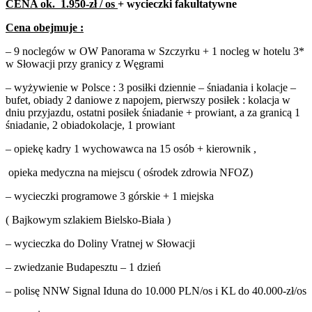
CENA ok. 1.950-zł / os
+ wycieczki fakultatywne
Cena obejmuje :
– 9 noclegów w OW Panorama w Szczyrku + 1 nocleg w hotelu 3*
w Słowacji przy granicy z Węgrami
– wyżywienie w Polsce : 3 posiłki dziennie – śniadania i kolacje –
bufet, obiady 2 daniowe z napojem, pierwszy posiłek : kolacja w
dniu przyjazdu, ostatni posiłek śniadanie + prowiant, a za granicą 1
śniadanie, 2 obiadokolacje, 1 prowiant
– opiekę kadry 1 wychowawca na 15 osób + kierownik ,
opieka medyczna na miejscu ( ośrodek zdrowia NFOZ)
– wycieczki programowe 3 górskie + 1 miejska
( Bajkowym szlakiem Bielsko-Biała )
– wycieczka do Doliny Vratnej w Słowacji
– zwiedzanie Budapesztu – 1 dzień
– polisę NNW Signal Iduna do 10.000 PLN/os i KL do 40.000-zł/os