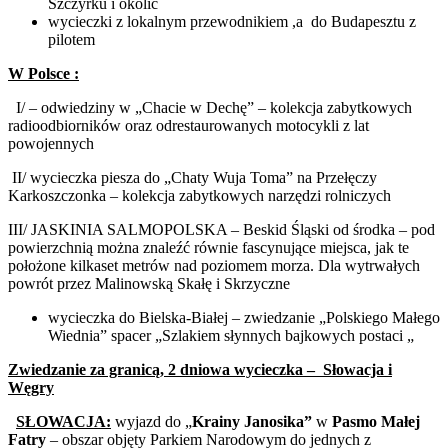
Szczyrku i okolic
wycieczki z lokalnym przewodnikiem ,a do Budapesztu z
pilotem
W Polsce :
I/ – odwiedziny w „Chacie w Dechę” – kolekcja zabytkowych
radioodbiorników oraz odrestaurowanych motocykli z lat
powojennych
II/ wycieczka piesza do „Chaty Wuja Toma” na Przełęczy
Karkoszczonka – kolekcja zabytkowych narzędzi rolniczych
III/ JASKINIA SALMOPOLSKA – Beskid Śląski od środka – pod
powierzchnią można znaleźć równie fascynujące miejsca, jak te
położone kilkaset metrów nad poziomem morza. Dla wytrwałych
powrót przez Malinowską Skałę i Skrzyczne
wycieczka do Bielska-Białej – zwiedzanie „Polskiego Małego
Wiednia” spacer „Szlakiem słynnych bajkowych postaci „
Zwiedzanie za granicą, 2 dniowa wycieczka – Słowacja i
Węgry
SŁOWACJA:
wyjazd do „
Krainy Janosika”
w
Pasmo Małej
Fatry
– obszar objęty Parkiem Narodowym do jednych z