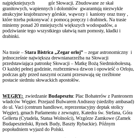
najpiękniejszych gór Słowacji. Zbudowane ze skał
granitowych, wapiennych i dolomitów gwarantują niezwykle
atrakcyjne krajobrazowy górskie, wąwozy i kaniony oraz trasy ,
które trzeba pokonywać z pomocą poręczy i drabinek. Na trasie
miniemy ponad 20 mniejszychi większych wodospadów, a
podziwianie tego wszystkiego ułatwią nam pomosty, kładki i
drabin
Na trasie –
Stara Bistrica „Zegar orloj”
– zegar astronomiczny i
jednocześnie największa drewnianarzeźba na Słowacji
przedstawiająca patronkę Słowacji – Matkę Bożą Siedmiobolesną.
O każdej pełnej godzinie, rozbrzmiewa dzwon i opowieść o Orloju,
podczas gdy przed naszymi oczami przesuwają się rzeźbione
postacie siedmiu słowackich apostołów.
WĘGRY:
zwiedzanie
Budapesztu
: Plac Bohaterów z Panteonem
władców Węgier. Przejazd Bulwarem Andrassy (siedziby ambasad)
do ul. Vaci (centrum handlowe, reprezentacyjny deptak stolicy
Węgier), gmach Parlamentu z zewnątrz, Katedra św. Stefana, Góra
Gellerta (Cytadela, Statua Wolności), Wzgórze Zamkowe (Zamek
Budapeszteński, Rynek Budy, Baszty Rybackie). Późnym
popołudniem wyjazd do Polski.