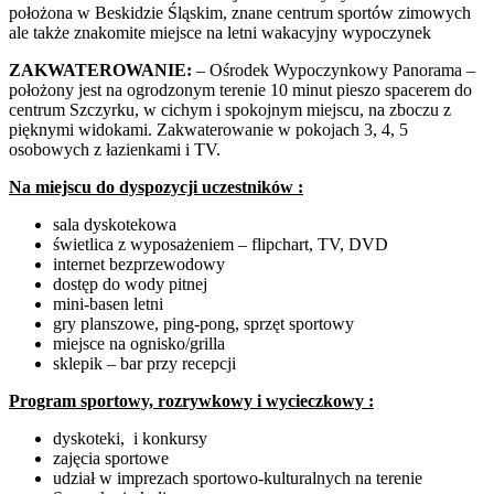
położona w Beskidzie Śląskim, znane centrum sportów zimowych
ale także znakomite miejsce na letni wakacyjny wypoczynek
ZAKWATEROWANIE:
– Ośrodek Wypoczynkowy Panorama –
położony jest na ogrodzonym terenie 10 minut pieszo spacerem do
centrum Szczyrku, w cichym i spokojnym miejscu, na zboczu z
pięknymi widokami. Zakwaterowanie w pokojach 3, 4, 5
osobowych z łazienkami i TV.
Na miejscu do dyspozycji uczestników :
sala dyskotekowa
świetlica z wyposażeniem – flipchart, TV, DVD
internet bezprzewodowy
dostęp do wody pitnej
mini-basen letni
gry planszowe, ping-pong, sprzęt sportowy
miejsce na ognisko/grilla
sklepik – bar przy recepcji
Program sportowy, rozrywkowy i wycieczkowy :
dyskoteki, i konkursy
zajęcia sportowe
udział w imprezach sportowo-kulturalnych na terenie