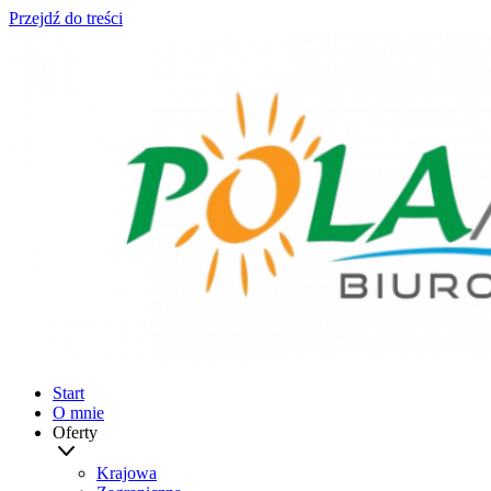
Przejdź do treści
Start
O mnie
Oferty
Krajowa