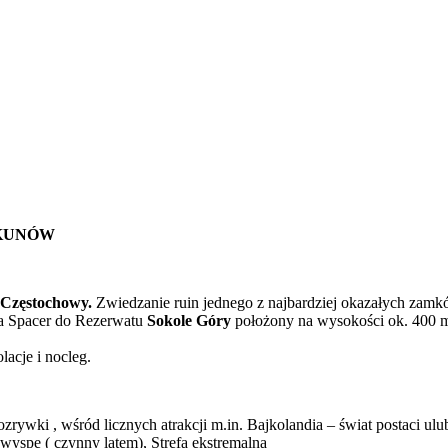
EKUNÓW
 Częstochowy.
Zwiedzanie ruin jednego z najbardziej okazałych zamkó
na Spacer do Rezerwatu
Sokole Góry
położony na wysokości ok. 400 m 
lacje i nocleg.
zrywki , wśród licznych atrakcji m.in. Bajkolandia – świat postaci ul
wyspę ( czynny latem), Strefa ekstremalna