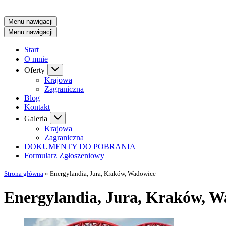
Menu nawigacji
Menu nawigacji
Start
O mnie
Oferty
Krajowa
Zagraniczna
Blog
Kontakt
Galeria
Krajowa
Zagraniczna
DOKUMENTY DO POBRANIA
Formularz Zgłoszeniowy
Strona główna
»
Energylandia, Jura, Kraków, Wadowice
Energylandia, Jura, Kraków, W