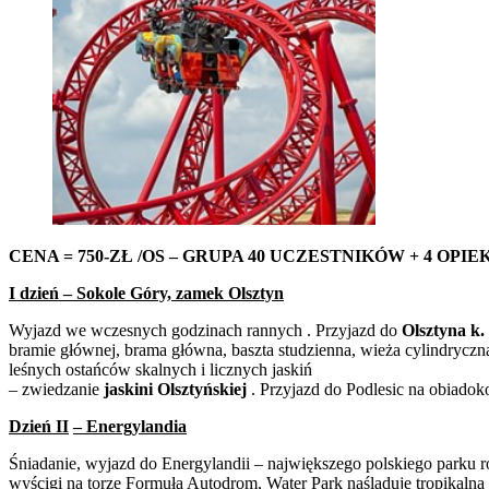
CENA = 750-ZŁ /OS –
GRUPA 40 UCZESTNIKÓW + 4 OPI
I dzień – Sokole Góry, zamek Olsztyn
Wyjazd we wczesnych godzinach rannych . Przyjazd do
Olsztyna k.
bramie głównej, brama główna, baszta studzienna, wieża cylindrycz
leśnych ostańców skalnych i licznych jaskiń
– zwiedzanie
jaskini Olsztyńskiej
. Przyjazd do Podlesic na obiadoko
Dzień II
– Energylandia
Śniadanie, wyjazd do Energylandii – największego polskiego parku ro
wyścigi na torze Formuła Autodrom, Water Park naśladuje tropikalną 