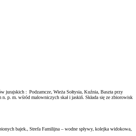
w jurajskich : Podzamcze, Wieża Sołtysia, Kuźnia, Baszta przy
n. p. m. wśród malowniczych skał i jaskiń. Składa się ze zbiorowisk
ubionych bajek., Strefa Familijna – wodne spływy, kolejka widokowa,