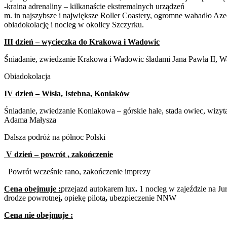
-kraina adrenaliny – kilkanaście ekstremalnych urządzeń
m. in najszybsze i największe Roller Coastery, ogromne wahadło Az
obiadokolację i nocleg w okolicy Szczyrku.
III dzień – wycieczka do Krakowa i Wadowic
Śniadanie, zwiedzanie Krakowa i Wadowic śladami Jana Pawła II, W
Obiadokolacja
IV dzień – Wisła, Istebna, Koniaków
Śniadanie, zwiedzanie Koniakowa – górskie hale, stada owiec, wizy
Adama Małysza
Dalsza podróż na północ Polski
V dzień – powrót , zakończenie
Powrót wcześnie rano, zakończenie imprezy
Cena obejmuje :
przejazd autokarem lux
.
1 nocleg w zajeździe na Ju
drodze powrotnej
,
opiekę pilota
,
ubezpieczenie NNW
Cena nie obejmuje :