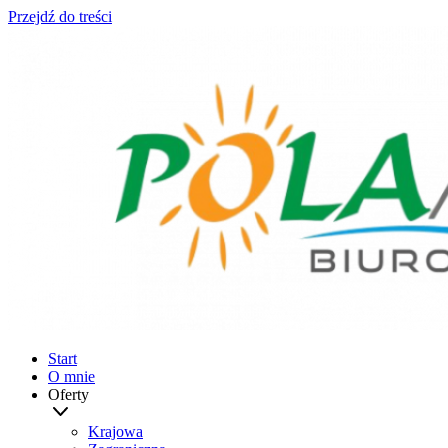
Przejdź do treści
Start
O mnie
Oferty
Krajowa