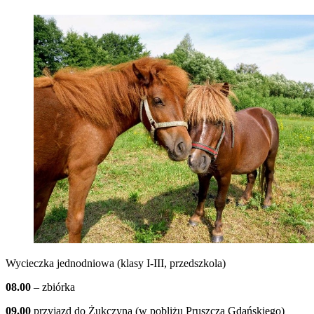
Wycieczka jednodniowa (klasy I-III, przedszkola)
08.00
– zbiórka
09.00
przyjazd do Żukczyna (w pobliżu Pruszcza Gdańskiego)