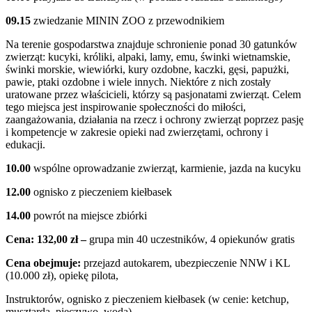
09.15
zwiedzanie MININ ZOO z przewodnikiem
Na terenie gospodarstwa znajduje schronienie ponad 30 gatunków
zwierząt: kucyki, króliki, alpaki, lamy, emu, świnki wietnamskie,
świnki morskie, wiewiórki, kury ozdobne, kaczki, gęsi, papużki,
pawie, ptaki ozdobne i wiele innych. Niektóre z nich zostały
uratowane przez właścicieli, którzy są pasjonatami zwierząt. Celem
tego miejsca jest inspirowanie społeczności do miłości,
zaangażowania, działania na rzecz i ochrony zwierząt poprzez pasję
i kompetencje w zakresie opieki nad zwierzętami, ochrony i
edukacji.
10.00
wspólne oprowadzanie zwierząt, karmienie, jazda na kucyku
12.00
ognisko z pieczeniem kiełbasek
14.00
powrót na miejsce zbiórki
Cena: 132,00 zł –
grupa min 40 uczestników, 4 opiekunów gratis
Cena obejmuje:
przejazd autokarem, ubezpieczenie NNW i KL
(10.000 zł), opiekę pilota,
Instruktorów, ognisko z pieczeniem kiełbasek (w cenie: ketchup,
musztarda, pieczywo, woda).